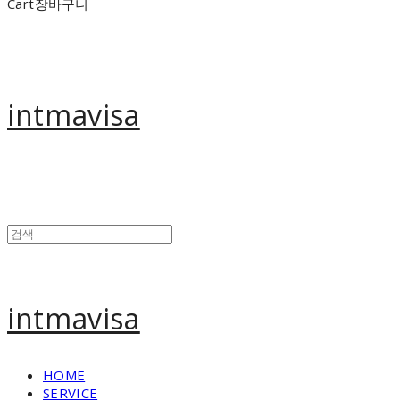
Cart
장바구니
intmavisa
intmavisa
HOME
SERVICE